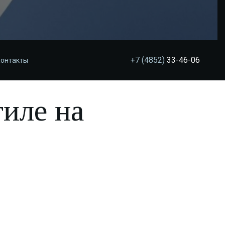
+7 (4852)
33-46-06
онтакты
тиле на