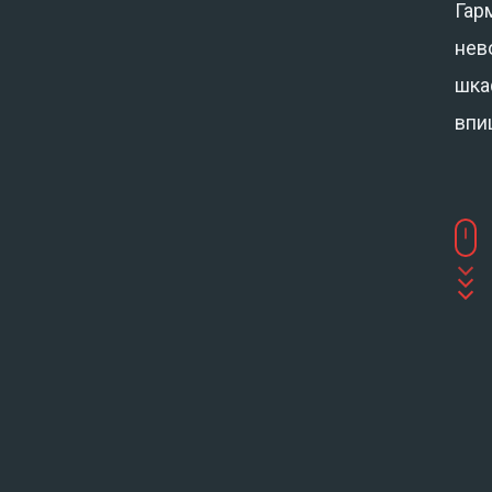
Гар
нев
шка
впи