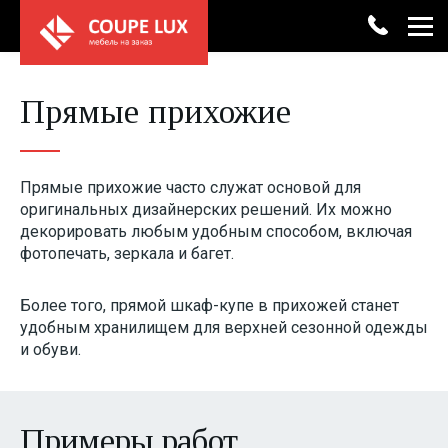
+7 (4852) 33-46-06
Прямые прихожие
Каталог мебели
Замер
Консультация
Шкафы-купе
Акции
Прямые прихожие часто служат основой для
Кухни
Рассрочка
оригинальных дизайнерских решений. Их можно
декорировать любым удобным способом, включая
фотопечать, зеркала и багет.
Гостиные
О компании
Более того, прямой шкаф-купе в прихожей станет
Гардеробные
Услуги
удобным хранилищем для верхней сезонной одежды
и обуви.
Прихожие
Сотрудничество
Спальни
Контакты
Примеры работ