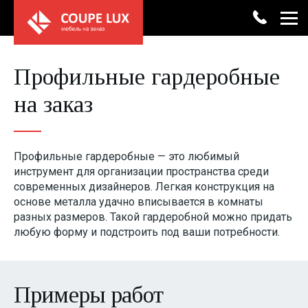
+7 (4852) 33-46-06
Профильные гардеробные
Каталог мебели
на заказ
Замер
Консультация
Шкафы-купе
Акции
Кухни
Рассрочка
Профильные гардеробные — это любимый
инструмент для организации пространства среди
Гостиные
О компании
современных дизайнеров. Легкая конструкция на
основе металла удачно вписывается в комнаты
Гардеробные
Услуги
разных размеров. Такой гардеробной можно придать
любую форму и подстроить под ваши потребности.
Прихожие
Сотрудничество
Спальни
Контакты
Примеры работ