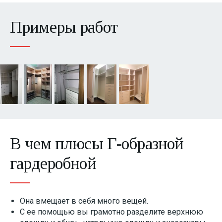
Детские
Примеры работ
Кабинеты
Изделия из искусственного камня
Индивидуальная фрезеровка фасадов
В чем плюсы Г-образной
гардеробной
Она вмещает в себя много вещей.
С ее помощью вы грамотно разделите верхнюю