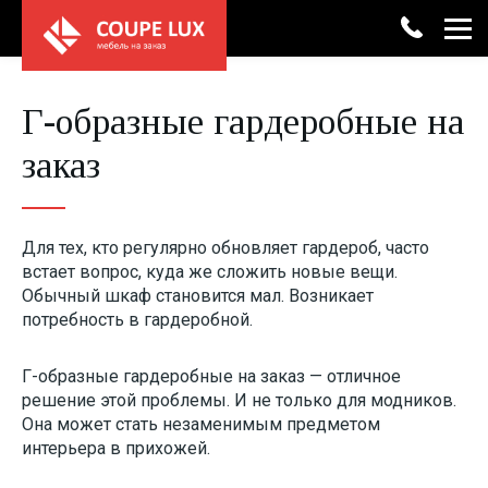
+7 (4852) 33-46-06
Г-образные гардеробные на
Каталог мебели
заказ
Замер
Консультация
Шкафы-купе
Акции
Кухни
Рассрочка
Для тех, кто регулярно обновляет гардероб, часто
встает вопрос, куда же сложить новые вещи.
Гостиные
О компании
Обычный шкаф становится мал. Возникает
потребность в гардеробной.
Гардеробные
Услуги
Г-образные гардеробные на заказ — отличное
Прихожие
Сотрудничество
решение этой проблемы. И не только для модников.
Она может стать незаменимым предметом
Спальни
Контакты
интерьера в прихожей.